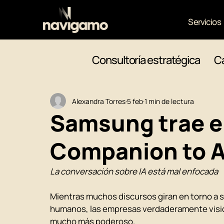
Servicios
Consultoría estratégica
Ca
Alexandra Torres
5 feb
1 min de lectura
Samsung trae el
Companion to AI
La conversación sobre IA está mal enfocada
Mientras muchos discursos giran en torno a si l
humanos, las empresas verdaderamente vision
mucho más poderoso.