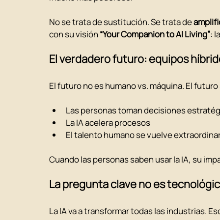
No se trata de sustitución. Se trata de 
amplif
con su visión 
“Your Companion to AI Living”
: 
El verdadero futuro: equipos híbri
El futuro no es humano vs. máquina. El futuro
Las personas toman decisiones estratég
La IA acelera procesos
El talento humano se vuelve extraordina
Cuando las personas saben usar la IA, su impa
La pregunta clave no es tecnológi
La IA va a transformar todas las industrias. E