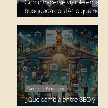
Cómo hacerse visible en la
búsqueda con IA: lo que nos
dijo el intermediario público
de Google para la búsqueda
y lo que omitió.
Consultoría Estratégica
¿Qué cambia entre SEO y