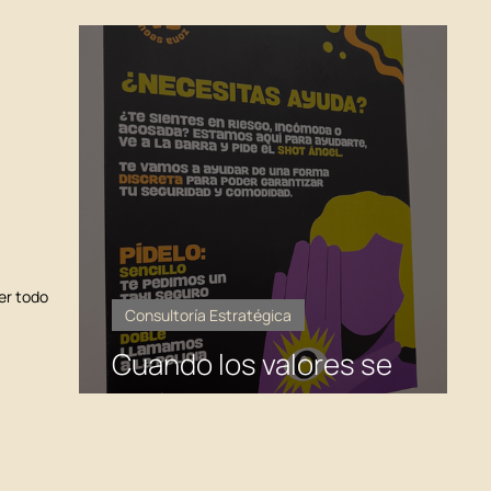
AIO?
er todo
Consultoría Estratégica
Cuando los valores se
vuelven promesas activas