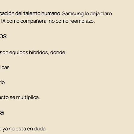
icación del talento humano
. Samsung lo deja claro 
la IA como compañera, no como reemplazo.
dos
 son equipos híbridos, donde:
icas
rio
cto se multiplica.
ca
so ya no está en duda.