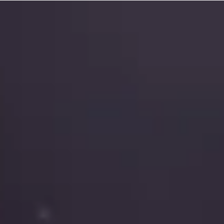
28 abr
11 min de lectura
Cómo hacerse visible en la búsqueda con IA
lo que nos dijo el intermediario público de
Google para la búsqueda y lo que omitió.
¿No podemos simplemente hacer que ChatGPT produzca
contenido en masa? El Intermediario Público de Búsqueda 
Google acaba de confirmar lo que les hemos dicho a los
clientes durante años: el contenido de IA por volumen es
contenido genérico (o commodity content). Y el contenido
genérico está muriendo en la búsqueda por IA.