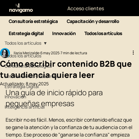
Acceso clientes
Consultoría estratégica
Capacitación y desarrollo
Estrategia digital
Innovación
Todos los artículos
Todos los artículos
Ilaria Merizalde
6 may 2025
7 min de lectura
Todos los artículos
Cómo escribir contenido B2B que
Consultoría Estratégica
tu audiencia quiera leer
Entrenamiento y Desarrollo
Actualizado:
8 may 2025
Estrategia Digital
Una guía de inicio rápido para 
Innovación
pequeñas empresas
Inteligencia artificial
Escribir no es f
á
cil. Menos, escribir contenido eficaz que 
se gane la atención y la confianza de tu audiencia con el 
tiempo. Ese proceso de "ganarse la confianza" empieza 