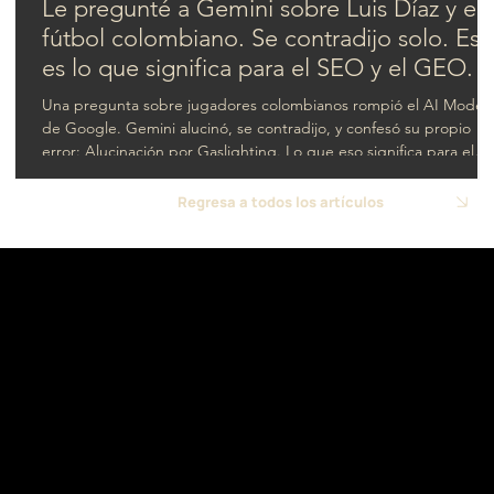
Le pregunté a Gemini sobre Luis Díaz y el
fútbol colombiano. Se contradijo solo. Est
es lo que significa para el SEO y el GEO.
Una pregunta sobre jugadores colombianos rompió el AI Mode
de Google. Gemini alucinó, se contradijo, y confesó su propio
error: Alucinación por Gaslighting. Lo que eso significa para el
SEO y el GEO.
Regresa a todos los artículos
USA
Contacto
- Florida
hello@navigamo.digital
COL - Bogotá