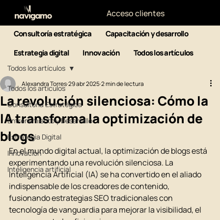
Acceso clientes
Consultoría estratégica
Capacitación y desarrollo
Estrategia digital
Innovación
Todos los artículos
Todos los artículos
Alexandra Torres
29 abr 2025
2 min de lectura
Todos los artículos
La revolución silenciosa: Cómo la
Consultoría Estratégica
IA transforma la optimización de
Entrenamiento y Desarrollo
blogs
Estrategia Digital
En el mundo digital actual, la optimización de blogs está 
Innovación
experimentando una revolución silenciosa. La 
Inteligencia artificial
Inteligencia Artificial (IA) se ha convertido en el aliado 
indispensable de los creadores de contenido, 
fusionando estrategias SEO tradicionales con 
tecnología de vanguardia para mejorar la visibilidad, el 