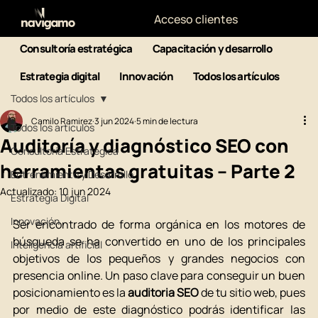
Acceso clientes
Consultoría estratégica
Capacitación y desarrollo
Estrategia digital
Innovación
Todos los artículos
Todos los artículos
Camilo Ramirez
3 jun 2024
5 min de lectura
Todos los artículos
Auditoría y diagnóstico SEO con
Consultoría Estratégica
herramientas gratuitas – Parte 2
Entrenamiento y Desarrollo
Actualizado:
10 jun 2024
Estrategia Digital
Innovación
Ser encontrado de forma orgánica en los motores de 
búsqueda se ha convertido en uno de los principales 
Inteligencia artificial
objetivos de los pequeños y grandes negocios con 
presencia online. Un paso clave para conseguir un buen 
posicionamiento es la 
auditoria SEO
 de tu sitio web, pues 
por medio de este diagnóstico podrás identificar las 