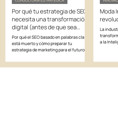
CONSULTORÍA ESTRATÉGICA
INNOVA
Por qué tu estrategia de SEO
Moda I
necesita una transformación
revoluc
digital (antes de que sea
La indust
demasiado tarde)
transfor
Por qué el SEO basado en palabras clave
a la Intel
está muerto y cómo preparar tu
no solo e
estrategia de marketing para el futuro en
se diseña
el mundo que prioriza la IA. Descubre las
que tamb
herramientas y tácticas que funcionan
procesos 
en un panorama de búsqueda basado en
sustenta
IA.
experien