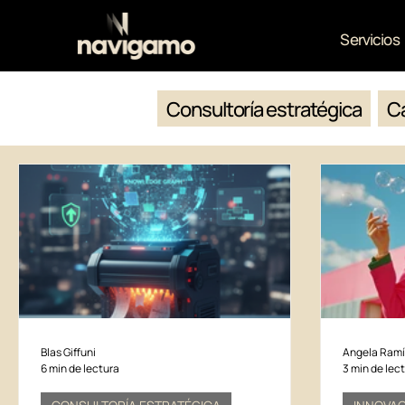
Servicios
Consultoría estratégica
Ca
Blas Giffuni
Angela Ramí
6 min de lectura
3 min de lec