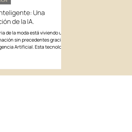
CIÓN
nteligente: Una
ión de la IA.
ria de la moda está viviendo una
mación sin precedentes gracias
igencia Artificial. Esta tecnología
stá cambiando la forma en que
n prendas y accesorios, sino
ién está revolucionando los
creativos y operativos que
n las campañas, lanzamientos y
cias de marca.