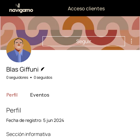
Acceso clientes
Más
Seguir
Escritor
Blas Giffuni
0 seguidores
0 seguidos
Perfil
Eventos
Perfil
Fecha de registro: 5 jun 2024
Sección informativa