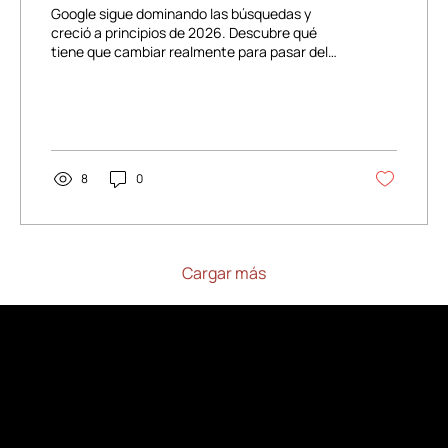
Google sigue dominando las búsquedas y
creció a principios de 2026. Descubre qué
tiene que cambiar realmente para pasar del
SEO al AIO y por qué el EEAT es más
importante que nunca para tu visibilidad ante
la IA.
8
0
Cargar más