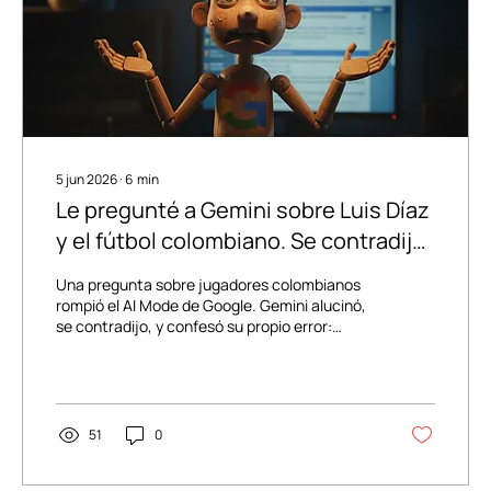
5 jun 2026
∙
6
min
Le pregunté a Gemini sobre Luis Díaz
y el fútbol colombiano. Se contradijo
solo. Esto es lo que significa para el
Una pregunta sobre jugadores colombianos
SEO y el GEO.
rompió el AI Mode de Google. Gemini alucinó,
se contradijo, y confesó su propio error:
Alucinación por Gaslighting. Lo que eso
significa para el SEO y el GEO.
51
0