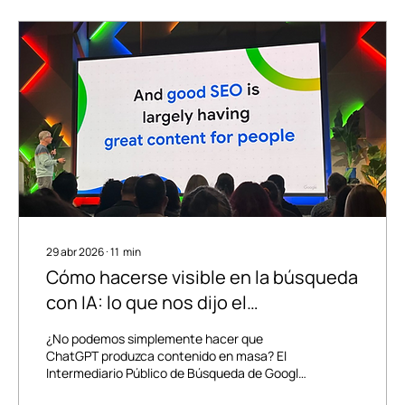
29 abr 2026
∙
11
min
Cómo hacerse visible en la búsqueda
con IA: lo que nos dijo el
intermediario público de Google para
¿No podemos simplemente hacer que
la búsqueda y lo que omitió.
ChatGPT produzca contenido en masa? El
Intermediario Público de Búsqueda de Google
acaba de confirmar lo que les hemos dicho a