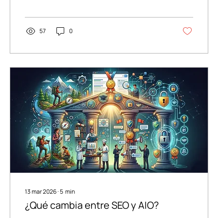
los clientes durante años: el contenido de IA
por volumen es contenido genérico (o
commodity content). Y el contenido genérico
está muriendo en la búsqueda por IA.
57
0
13 mar 2026
∙
5
min
¿Qué cambia entre SEO y AIO?