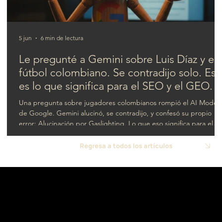
Navigamo y Blancox revolucionan la limpieza
del hogar con Buja: La IA que hace brillar tu
casa.
5 jun
6 min de lectura
Le pregunté a Gemini sobre Luis Díaz y el
fútbol colombiano. Se contradijo solo. Est
es lo que significa para el SEO y el GEO.
Una pregunta sobre jugadores colombianos rompió el AI Mode
de Google. Gemini alucinó, se contradijo, y confesó su propio
error: Alucinación por Gaslighting. Lo que eso significa para el
SEO y el GEO.
Regresa a todos los artículos