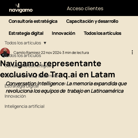
Acceso clientes
Consultoría estratégica
Capacitación y desarrollo
Estrategia digital
Innovación
Todos los artículos
Todos los artículos
Camilo Ramirez
22 nov 2024
3 min de lectura
Todos los artículos
Navigamo: representante
Consultoría Estratégica
exclusivo de Traq.ai en Latam
Entrenamiento y Desarrollo
Conversation Intelligence: La memoria expandida que 
Estrategia Digital
revoluciona los equipos de  trabajo en Latinoamérica
Innovación
Inteligencia artificial