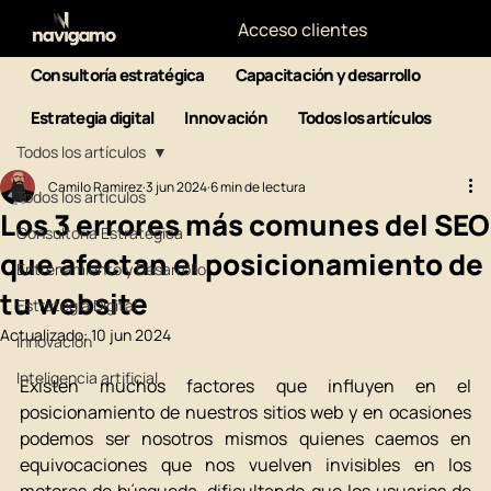
Acceso clientes
Consultoría estratégica
Capacitación y desarrollo
Estrategia digital
Innovación
Todos los artículos
Todos los artículos
Camilo Ramirez
3 jun 2024
6 min de lectura
Todos los artículos
Los 3 errores más comunes del SEO
Consultoría Estratégica
que afectan el posicionamiento de
Entrenamiento y Desarrollo
tu website
Estrategia Digital
Actualizado:
10 jun 2024
Innovación
Inteligencia artificial
Existen muchos factores que influyen en el 
posicionamiento de nuestros sitios web y en ocasiones 
podemos ser nosotros mismos quienes caemos en 
equivocaciones que nos vuelven invisibles en los 
motores de búsqueda, dificultando que los usuarios de 