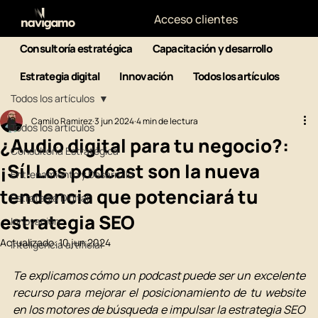
Acceso clientes
Consultoría estratégica
Capacitación y desarrollo
Estrategia digital
Innovación
Todos los artículos
Todos los artículos
Camilo Ramirez
3 jun 2024
4 min de lectura
Todos los artículos
¿Audio digital para tu negocio?:
Consultoría Estratégica
¡Sí! Los podcast son la nueva
Entrenamiento y Desarrollo
tendencia que potenciará tu
Estrategia Digital
estrategia SEO
Innovación
Actualizado:
10 jun 2024
Inteligencia artificial
Te explicamos cómo un podcast puede ser un excelente 
recurso para mejorar el posicionamiento de tu website 
en los motores de búsqueda e impulsar la estrategia SEO 