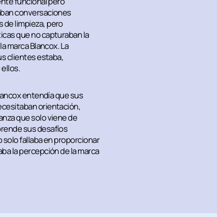
ente funcional pero
iaban conversaciones
 de limpieza, pero
icas que no capturaban la
 la marca Blancox. La
us clientes estaba,
ellos.
Blancox entendía que sus
cesitaban orientación,
anza que solo viene de
prende sus desafíos
o solo fallaba en proporcionar
ba la percepción de la marca