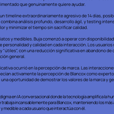
rimentado que genuinamente quiere ayudar.
un timeline extraordinariamente agresivo de 14 días, posib
ombina análisis profundo, desarrollo ágil, y testing inten
or y minimizar el tiempo sin sacrificar calidad.
atos y medibles. Buja comenzó a operar con disponibilidad
 personalidad y calidad en cada interacción. Los usuarios
y "útiles", con una reducción significativa en abandono de
ción general.
cativa ocurrió en la percepción de marca. Las interaccione
lecían activamente la percepción de Blancox como experto
 una oportunidad de demostrar los valores de la marca y g
igma en IA conversacional donde la tecnología amplifica la hu
e trabaja incansablemente para Blancox, manteniendo los más 
 y medible a cada usuario que interactúa con él.