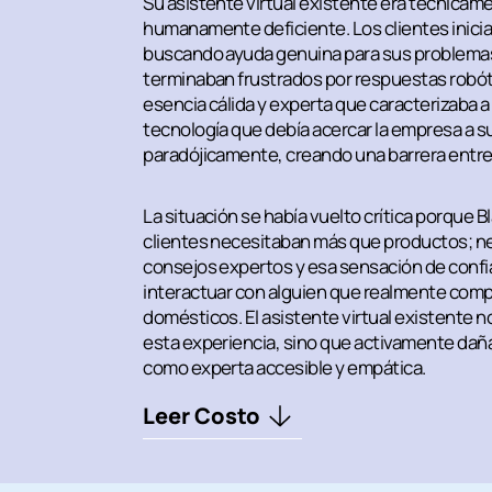
Su asistente virtual existente era técnicam
humanamente deficiente. Los clientes inic
buscando ayuda genuina para sus problemas
terminaban frustrados por respuestas robót
esencia cálida y experta que caracterizaba a
tecnología que debía acercar la empresa a s
paradójicamente, creando una barrera entre 
La situación se había vuelto crítica porque 
clientes necesitaban más que productos; ne
consejos expertos y esa sensación de confi
interactuar con alguien que realmente com
domésticos. El asistente virtual existente n
esta experiencia, sino que activamente daña
como experta accesible y empática.
Leer Costo