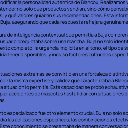
codificar la personalidad auténtica de Blancox. Realizamos
ntender no solo qué productos vendían, sino cómo pensaba
s, y qué valores guiaban sus recomendaciones. Esta informa
 Buja, asegurando que cada respuesta reflejara genuinamen
ura de inteligencia contextual que permitía a Buja compre
usuario preguntaba sobre una mancha, Buja no solo identif
xto completo: la urgencia implícita en el tono, el tipo de 
ría tener disponibles, y incluso factores culturales especí
tuaciones extremas se convirtió en una fortaleza distintiv
con la misma expertise y calidez que caracterizaba a Blan
a situación lo permitía. Esta capacidad se probó exhaust
mpiar accidentes de mascotas hasta lidiar con situaciones
as.
to especializado fue otro elemento crucial. Buja no solo a
a las aplicaciones específicas, las combinaciones efectiva
 Este conocimiento se presentaba de manera conversacional