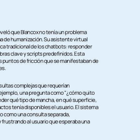
eveló que Blancox no tenía un problema
a de humanización. Su asistente virtual
ica tradicional de los chatbots: responder
as clave y scripts predefinidos. Esta
s puntos de fricción que se manifestaban de
es.
nsultas complejas que requerían
 ejemplo, una pregunta como "¿cómo quito
der qué tipo de mancha, en qué superficie,
tos tenía disponibles el usuario. El sistema
to como una consulta separada,
 frustrando al usuario que esperaba una