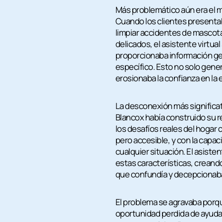
Más problemático aún era el 
Cuando los clientes presenta
limpiar accidentes de mascota
delicados, el asistente virtua
proporcionaba información ge
específico. Esto no solo gene
erosionaba la confianza en la 
La desconexión más significati
Blancox había construido su
los desafíos reales del hogar
pero accesible, y con la capa
cualquier situación. El asisten
estas características, creand
que confundía y decepcionaba 
El problema se agravaba porque
oportunidad perdida de ayudar