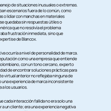
manejo de situaciones inusuales o extremas.
ban escenarios fuera de lo común, como
s o lidiar con manchas en materiales
l se quedaba sin respuestas útiles o
nérica que no resolvía el problema
raba frustración inmediata, sino que
expertise de Blancox.
va ocurría a nivel de personalidad de marca.
 reputación como una empresa que entiende
 colombiano, con un tono cercano, experto
cidad de encontrar soluciones prácticas para
te virtual anterior no reflejaba ninguna de
o una experiencia de marca inconsistente
a los usuarios.
 cada interacción fallida no era solo una
 a un cliente; era una experiencia negativa