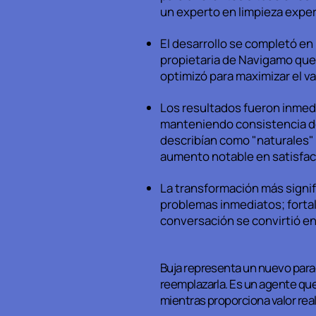
un experto en limpieza expe
El desarrollo se completó en 
propietaria de Navigamo que c
optimizó para maximizar el val
Los resultados fueron inmedi
manteniendo consistencia de
describían como "naturales" 
aumento notable en satisfac
La transformación más signifi
problemas inmediatos; forta
conversación se convirtió en
Buja representa un nuevo parad
reemplazarla. Es un agente qu
mientras proporciona valor real