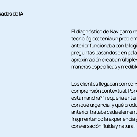
uadas de IA
El diagnóstico de Navigamo r
tecnológico; tenía un problem
anterior funcionaba con la lóg
preguntas basándose en palabr
aproximación creaba múltiple
maneras específicas y medibl
Los clientes llegaban con co
comprensión contextual. Por
esta mancha?" requería enten
con qué urgencia, y qué produc
anterior trataba cada elemen
fragmentando la experiencia y
conversación fluida y natural.