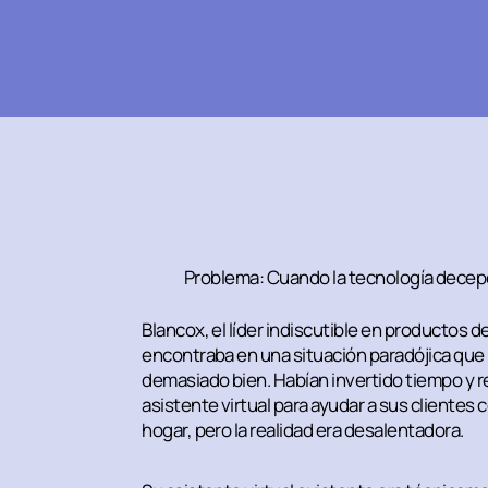
Problema: Cuando la tecnología decepc
Blancox, el líder indiscutible en productos d
encontraba en una situación paradójica q
demasiado bien. Habían invertido tiempo y r
asistente virtual para ayudar a sus clientes 
hogar, pero la realidad era desalentadora.