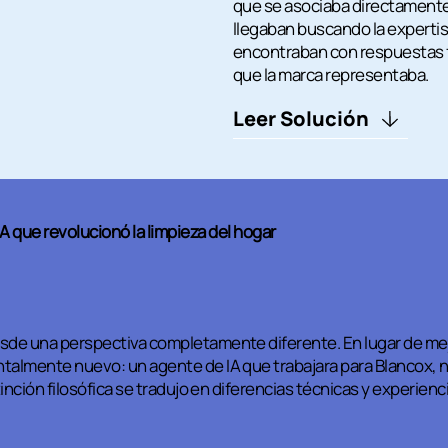
que se asociaba directamente
llegaban buscando la expertis
encontraban con respuestas fr
que la marca representaba.
Leer Solución
IA que revolucionó la limpieza del hogar
sde una perspectiva completamente diferente. En lugar de mej
talmente nuevo: un agente de IA que trabajara para Blancox,
tinción filosófica se tradujo en diferencias técnicas y experien