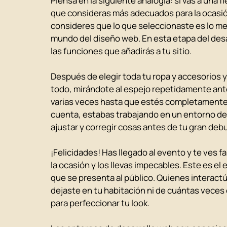
Piensa en la siguiente analogía: si vas a una f
que consideras más adecuados para la ocasió
consideres que lo que seleccionaste es lo mejo
mundo del diseño web. En esta etapa del desar
las funciones que añadirás a tu sitio.
Después de elegir toda tu ropa y accesorios y
todo, mirándote al espejo repetidamente ante
varias veces hasta que estés completamente sa
cuenta, estabas trabajando en un entorno de
ajustar y corregir cosas antes de tu gran debu
¡Felicidades! Has llegado al evento y te ves f
la ocasión y los llevas impecables. Este es el 
que se presenta al público. Quienes interact
dejaste en tu habitación ni de cuántas veces 
para perfeccionar tu look.