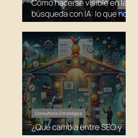
Cómo hacerse visible en la
búsqueda con IA: lo que nos
dijo el intermediario público
de Google para la búsqueda
y lo que omitió.
Consultoría Estratégica
¿Qué cambia entre SEO y