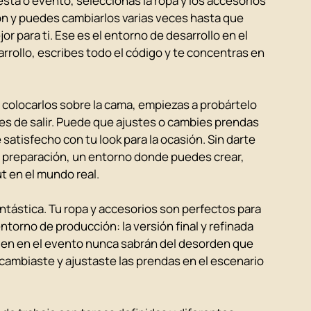
iesta o evento, seleccionas la ropa y los accesorios 
n y puedes cambiarlos varias veces hasta que 
r para ti. Ese es el entorno de desarrollo en el 
rollo, escribes todo el código y te concentras en 
 colocarlos sobre la cama, empiezas a probártelo 
s de salir. Puede que ajustes o cambies prendas 
tisfecho con tu look para la ocasión. Sin darte 
 preparación, un entorno donde puedes crear, 
t en el mundo real.
antástica. Tu ropa y accesorios son perfectos para 
entorno de producción: la versión final y refinada 
úen en el evento nunca sabrán del desorden que 
cambiaste y ajustaste las prendas en el escenario 