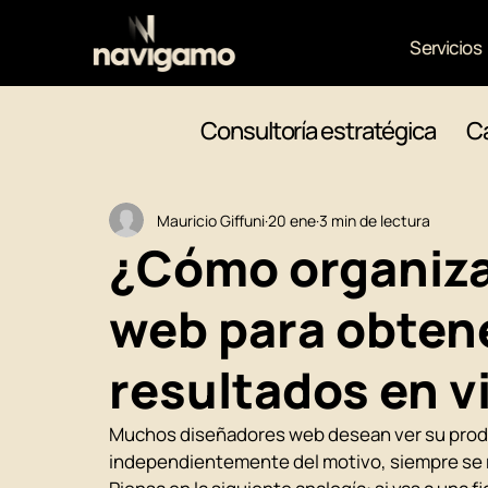
Servicios
Consultoría estratégica
Ca
Mauricio Giffuni
20 ene
3 min de lectura
¿Cómo organizar
web para obten
resultados en v
Muchos diseñadores web desean ver su produc
independientemente del motivo, siempre se r